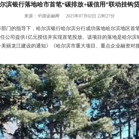
尔滨银行落地哈市首笔“碳排放+碳信用”联动挂钩
来源：
中国金融网
2025年07月02日 22时27分
部门的指导下，哈尔滨银行哈尔滨分行成功落地哈尔滨地区首笔
责任公司提供1亿元授信并实现首笔投放。该项目的落地是哈尔
务美丽龙江建设的通知》《哈尔滨市重大项目、重点企业融资对