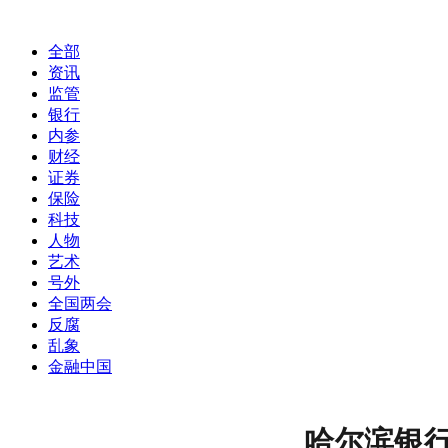
全部
资讯
监管
银行
内参
财经
证券
保险
科技
人物
艺术
号外
全国两会
反腐
乱象
金融中国
哈尔滨银行