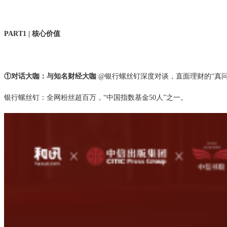
PART1 |
核心价值
①
对话大咖：
与知名财经大咖
@
银行螺丝钉深度对谈，直面
理财
的
“
真
银行螺丝钉：全网粉丝超百万，
“
中国指数基金
50
人
”
之一。