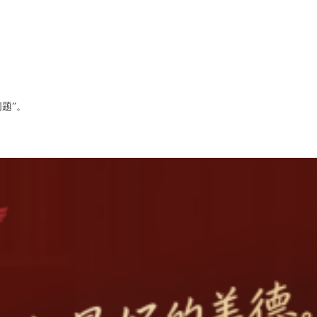
问题
”
。