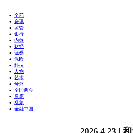
全部
资讯
监管
银行
内参
财经
证券
保险
科技
人物
艺术
号外
全国两会
反腐
乱象
金融中国
2026.4.